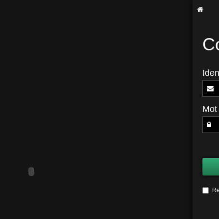
C
Iden
Mot
R