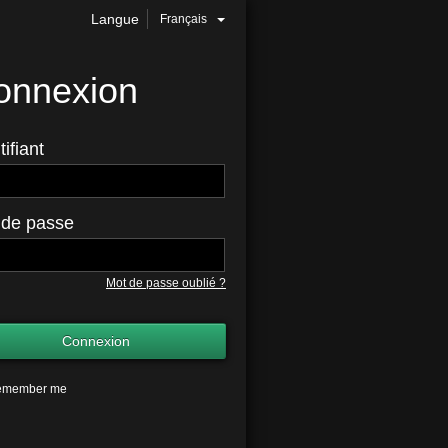
Langue
Français
onnexion
tifiant
 de passe
Mot de passe oublié ?
Connexion
emember me